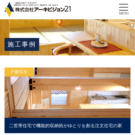
Toggle
naviga
MENU
施工事例
戸建住宅
二世帯住宅で機能的収納術がゆとりを創る注文住宅の家