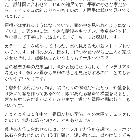
た。設計図に合わせて、1/50 の縮尺です。平家の小さな家だか
ら、ティッシュの箱よりちっちゃいの、と両手に載せて見せてく
れました。
屋根がはずれるようになっていて、家の中を見られるようになっ
ています。家の中には、小さな階段やキッチン、食卓やベッド、
壁の棚まで丁寧に作り込まれていて、ちょっと感動します。
カラーコピーを縮小して貼った、炎の見える黒い薪ストーブもつ
いています。休日の夕方、目をしょぼつかせながらご主人が完成
させたそれは、建物模型というよりもドールハウス？
昔の模型少年の成果品は、意外と役にたつらしく、インテリアを
考えたり、低い位置から屋根の感じを見たりするのに、とてもわ
かりやすいそうです。
予想外に便利だったのは、陽当たりの確認だったそう。外壁を切
り抜いて窓を作ってあるので、陽のあたる窓際で模型を見ると、
窓から射し込む光がよくわかります。透けた階段や棚の影も、き
れいです。
たまたま今は１年中で一番日が短い季節。その太陽でチェックし
たので、無駄に窓をつけることもありません。
敷地の方位に合わせるには、グーグルで方位角を調べ、スマホで
磁石を合わせたので、ほぼ正確と。遠い敷地に、出かけなくても