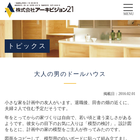
Toggle
naviga
MENU
トピックス
大人の男のドールハウス
掲載日：2016.02.01
小さな家を計画中の友人がいます。退職後、田舎の畑の近くに、
夫婦２人で住む予定だそうです。
年をとってからの家づくりは自由で、若い頃と違う楽しさがある
ようです。彼女らの目下のお気に入りは「模型の検討」。設計図
をもとに、計画中の家の模型をご主人が作ってみたのです。
図面をコピーして、模型用の白いボードに貼って組み立てまし