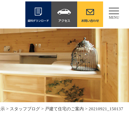
Toggle
navigati
MENU
>
>
>
表示
スタッフブログ
戸建て住宅のご案内
20210921_150137