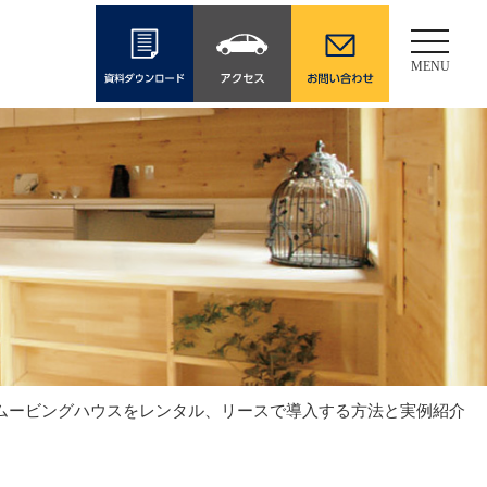
Toggle
navigati
MENU
00開催​​​】ムービングハウスをレンタル、リースで導入する方法と実例紹介