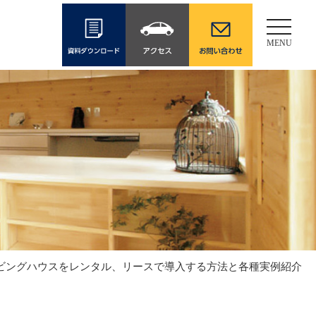
Toggle
navigati
MENU
:10開催​​​】ムービングハウスをレンタル、リースで導入する方法と各種実例紹介