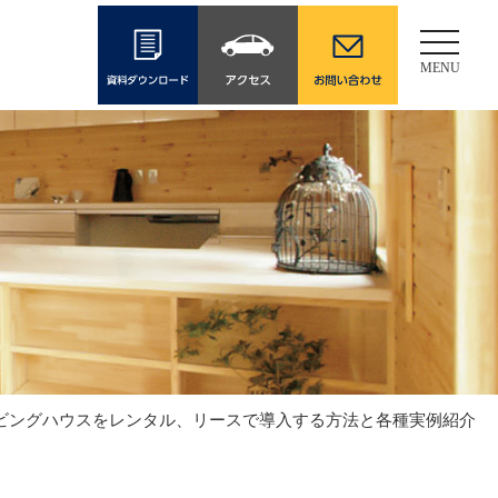
Toggle
navigati
MENU
:10開催​​​】ムービングハウスをレンタル、リースで導入する方法と各種実例紹介