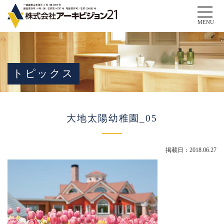
Toggle
naviga
MENU
トピックス
大地太陽幼稚園_05
掲載日：2018.06.27