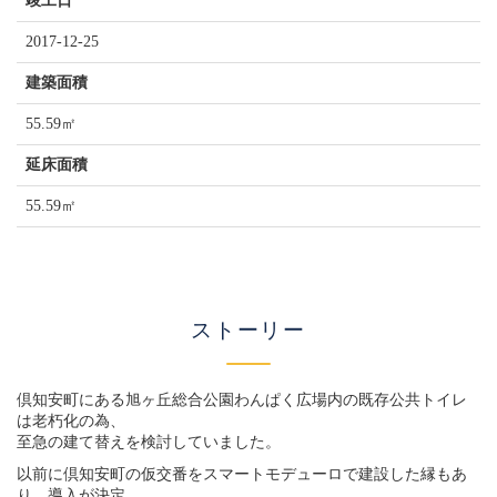
竣工日
2017-12-25
建築面積
55.59㎡
延床面積
55.59㎡
ストーリー
倶知安町にある旭ヶ丘総合公園わんぱく広場内の既存公共トイレ
は老朽化の為、
至急の建て替えを検討していました。
以前に倶知安町の仮交番をスマートモデューロで建設した縁もあ
り、導入が決定。