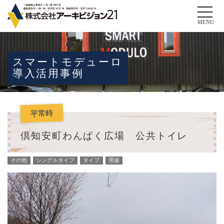
Toggle
naviga
MENU
スマートモデューロ
導入活用事例
平常時
倶知安町わんぱく広場 公共トイレ
その他
シングルタイプ
タイプ
用途