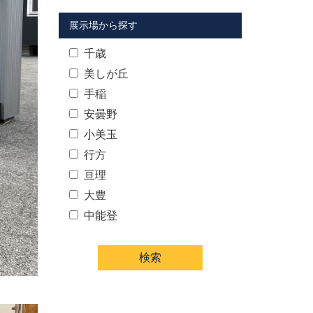
展示場から探す
千歳
美しが丘
手稲
安曇野
小美玉
行方
亘理
大豊
中能登