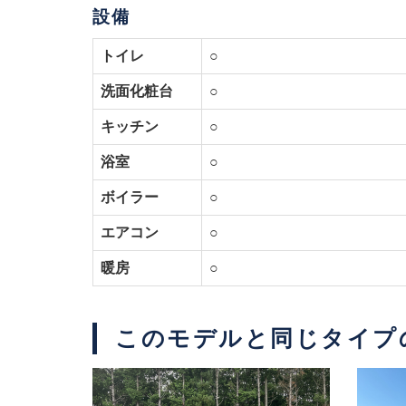
設備
トイレ
○
洗面化粧台
○
キッチン
○
浴室
○
ボイラー
○
エアコン
○
暖房
○
このモデルと同じタイプ