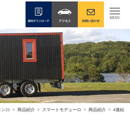
Toggle
navigati
MENU
>
>
>
>
ン21
商品紹介
スマートモデューロ
商品紹介
4連結