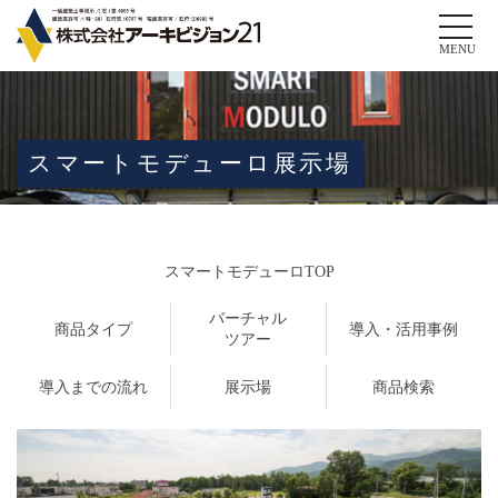
Toggle
naviga
MENU
スマートモデューロ展示場
スマートモデューロTOP
バーチャル
商品タイプ
導入・活用事例
ツアー
導入までの流れ
展示場
商品検索