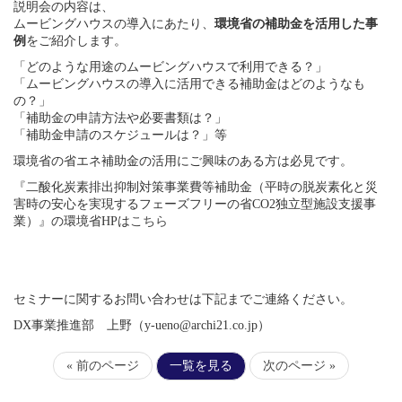
説明会の内容は、
ムービングハウスの導入にあたり、
環境省の補助金を活用した事
例
をご紹介します。
「どのような用途のムービングハウスで利用できる？」
「ムービングハウスの導入に活用できる補助金はどのようなも
の？
」
「補助金の申請方法や必要書類は？」
「補助金申請のスケジュールは？」等
環境省の省エネ補助金の活用にご興味のある方は必見です。
『二酸化炭素排出抑制対策事業費等補助金（
平時の脱炭素化と災
害時の安心を実現するフェーズフリーの省CO
2独立型施設支援事
業）』の環境省HPは
こちら
セミナーに関するお問い合わせは下記までご連絡ください。
DX
事業推進部 上野（
y-ueno@archi21.co.jp
）
« 前のページ
次のページ »
一覧を見る