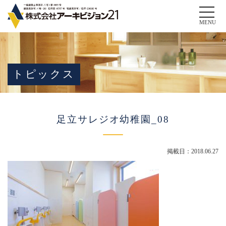
Toggle
naviga
MENU
トピックス
足立サレジオ幼稚園_08
掲載日：2018.06.27