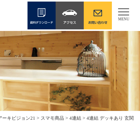
Toggle
navigati
MENU
>
>
>
アーキビジョン21
スマモ商品
4連結
4連結 デッキあり 玄関