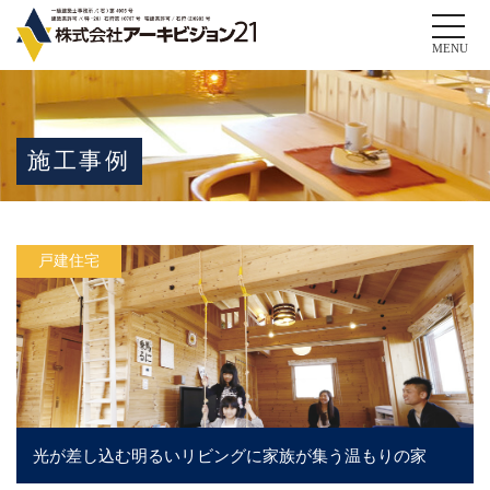
Toggle
naviga
MENU
施工事例
戸建住宅
光が差し込む明るいリビングに家族が集う温もりの家