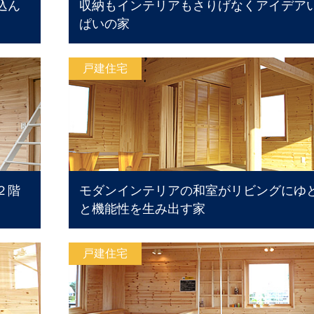
込ん
収納もインテリアもさりげなくアイデア
ぱいの家
戸建住宅
２階
モダンインテリアの和室がリビングにゆ
と機能性を生み出す家
戸建住宅