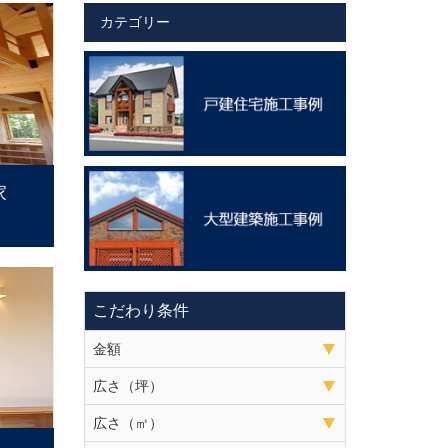
カテゴリー
家
こだわり条件
金額
広さ（坪）
広さ（㎡）