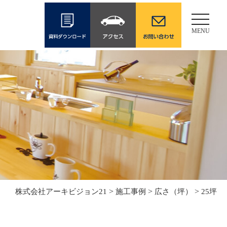
Toggle
navigati
MENU
>
>
>
株式会社アーキビジョン21
施工事例
広さ（坪）
25坪