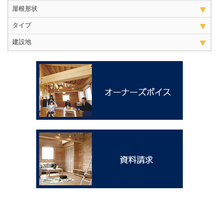
屋根形状
タイプ
建設地