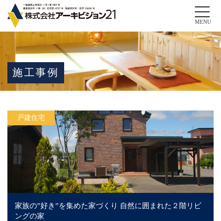
Toggle
naviga
MENU
施工事例
戸建住宅
家族の”好き”を集めた家づくり 自然に囲まれた２階リビ
ングの家