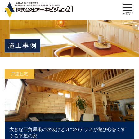
Toggle
naviga
MENU
施工事例
戸建住宅
大きな三角屋根の吹抜けと３つのテラスが遊び心をくす
ぐる平屋の家