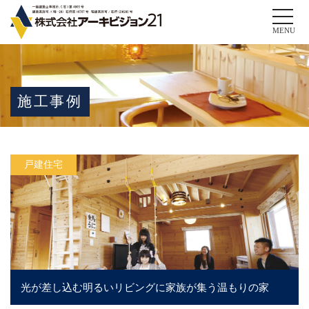
Toggle
naviga
MENU
施工事例
戸建住宅
光が差し込む明るいリビングに家族が集う温もりの家