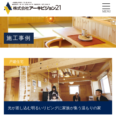
Toggle
naviga
MENU
施工事例
戸建住宅
光が差し込む明るいリビングに家族が集う温もりの家