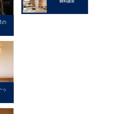
景の
いっ