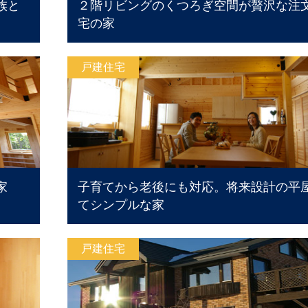
族と
２階リビングのくつろぎ空間が贅沢な注
宅の家
戸建住宅
家
子育てから老後にも対応。将来設計の平
てシンプルな家
戸建住宅