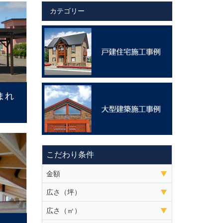
カテゴリー
まれ
こだわり条件
金額
広さ（坪）
広さ（㎡）