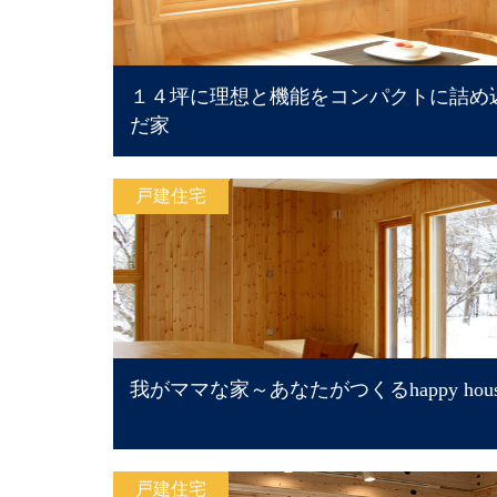
１４坪に理想と機能をコンパクトに詰め
だ家
戸建住宅
我がママな家～あなたがつくるhappy hou
戸建住宅