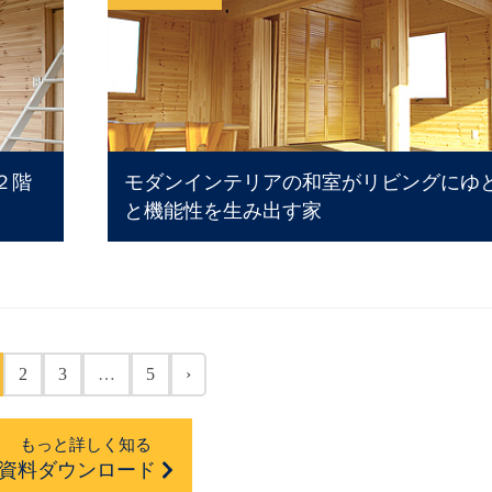
２階
モダンインテリアの和室がリビングにゆ
と機能性を生み出す家
2
3
…
5
›
もっと詳しく知る
資料ダウンロード