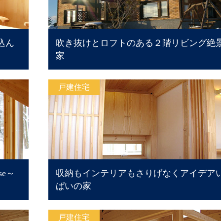
込ん
吹き抜けとロフトのある２階リビング絶
家
戸建住宅
se～
収納もインテリアもさりげなくアイデア
ぱいの家
戸建住宅