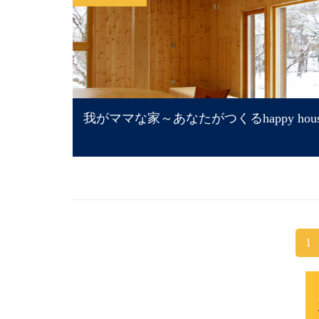
我がママな家～あなたがつくるhappy hou
1