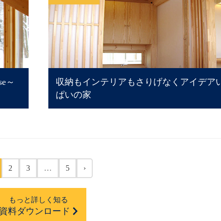
se～
収納もインテリアもさりげなくアイデア
ぱいの家
2
3
…
5
›
もっと詳しく知る
資料ダウンロード