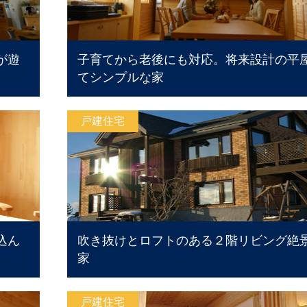
が遊
子育てから老後にも対応。将来設計の平
てシンプルな家
戸建住宅
込ん
吹き抜けとロフトのある２階リビング絶
家
戸建住宅